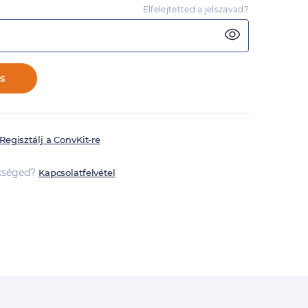
Elfelejtetted a jelszavad?
s
Regisztálj a ConvKit-re
ükséged?
Kapcsolatfelvétel