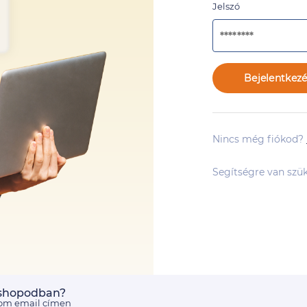
Jelszó
Bejelentkezé
Nincs még fiókod?
Segítségre van sz
ebshopodban?
.com email címen