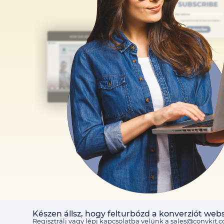
Készen állsz, hogy felturbózd a konverziót w
Regisztrálj vagy lépj kapcsolatba velünk a sales@convkit