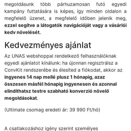
megoldásunk több párhuzamosan futó egyedi
kampány futtatására is képes, így minden oldalon a
megfelelő üzenet, a megfelelő időben jelenik meg,
ezzel segítve a látogatók navigációját vagy a vásárlói
kedv növelését.
Kedvezményes ajánlat
Az UNAS webshoppal rendelkező felhasználóknak
egyedi ajánlatot kínálunk: ha újonnan regisztrálsz a
ConvKit rendszerébe és élesíted a fiókodat, akkor az
ingyenes 14 nap mellé plusz 1 hónapig, azaz
összesen másfél hónapig ingyenesen és azonnal
elindíthatsz testre szabható konverzió növelő
megoldásokat
.
(Ultimate csomag eredeti ár: 39 990 Ft/hó)
A csatlakozáshoz igény szerint személyes