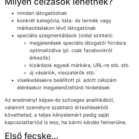
Milyen célzások lehetnek?
minden látogatódnak
konkrét kategória, lista- és termék vagy
márkaoldalakon lévő látogatónak
speciális szegmentálások (oldal szinten):
megjelenések speciális látogatói forrásra
optimalizálva (pl. csak facebookról
érkezők)
kizárások egyedi márkára, URL-re stb. stb.
új vásárlók, visszatérők stb.
viselkedésekre beállított pl. adott célszám
elérésekor megjelenő/eltűnő hirdetések
Az eredményt képes-és szöveges analitikából,
valamint személyre szabható értesítésekből
követheted, a teljes kényelemért pedig saját
kapcsolattartód is lesz, ha bármi kérdés felmerülne.
Első fecske…