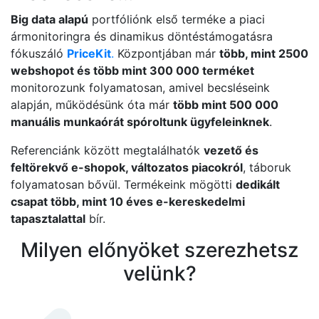
Big data alapú
portfóliónk első terméke a piaci
ármonitoringra és dinamikus döntéstámogatásra
fókuszáló
PriceKit
.
Központjában már
több, mint 2500
webshopot és több mint 300 000 terméket
monitorozunk folyamatosan, amivel becsléseink
alapján, működésünk óta már
több mint 500 000
manuális munkaórát spóroltunk ügyfeleinknek
.
Referenciánk között megtalálhatók
vezető és
feltörekvő e-shopok, változatos piacokról
, táboruk
folyamatosan bővül. Termékeink mögötti
dedikált
csapat több, mint 10 éves e-kereskedelmi
tapasztalattal
bír.
Milyen előnyöket szerezhetsz
velünk?